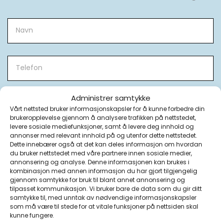
Rådgiving
om
bruk
av
OBIOkull
Administrer samtykke
Vårt nettsted bruker informasjonskapsler for å kunne forbedre din
brukeropplevelse gjennom å analysere trafikken på nettstedet,
levere sosiale mediefunksjoner, samt å levere deg innhold og
annonser med relevant innhold på og utenfor dette nettstedet.
Dette innebærer også at det kan deles informasjon om hvordan
du bruker nettstedet med våre partnere innen sosiale medier,
annonsering og analyse. Denne informasjonen kan brukes i
kombinasjon med annen informasjon du har gjort tilgjengelig
gjennom samtykke for bruk til blant annet annonsering og
tilpasset kommunikasjon. Vi bruker bare de data som du gir ditt
samtykke til, med unntak av nødvendige informasjonskapsler
som må være til stede for at vitale funksjoner på nettsiden skal
kunne fungere.