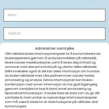
Rådgiving
om
bruk
av
OBIOkull
Administrer samtykke
Vårt nettsted bruker informasjonskapsler for å kunne forbedre din
brukeropplevelse gjennom å analysere trafikken på nettstedet,
levere sosiale mediefunksjoner, samt å levere deg innhold og
annonser med relevant innhold på og utenfor dette nettstedet.
Dette innebærer også at det kan deles informasjon om hvordan
du bruker nettstedet med våre partnere innen sosiale medier,
annonsering og analyse. Denne informasjonen kan brukes i
kombinasjon med annen informasjon du har gjort tilgjengelig
gjennom samtykke for bruk til blant annet annonsering og
tilpasset kommunikasjon. Vi bruker bare de data som du gir ditt
samtykke til, med unntak av nødvendige informasjonskapsler
som må være til stede for at vitale funksjoner på nettsiden skal
kunne fungere.