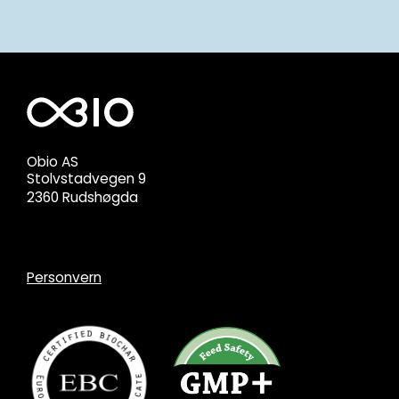
Obio AS
Stolvstadvegen 9
2360 Rudshøgda
post@obio.no
Tlf. 90 19 22 60
Personvern