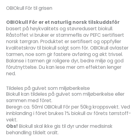
OBIOkull Fôr til grisen
OBIOkull Fôr
er et naturlig norsk tilskuddsfôr
basert på høykvalitets og støvredusert biokull.
Råstoffet vi bruker er stammeflis av PEFC sertifisert
norsk tørrgran. Produktet er sertifisert og oppfyller
kvalitetskrav til biokull solgt som fôr. OBIOkull avlaster
tarmen, noe som gir fastere avføring og økt trivsel.
Balanse i tarmen gir roligere dyr, bedre miljø og god
fôrutnyttelse. Du kan lese mer om effekten lenger
ned.
Tildeles på gulvet som miljøberikelse
Biokull kan tildeles på gulvet som miljøberikelse eller
sammen med fôret.
Beregn ca. 50ml OBIOkull Fôr per 50kg kroppsvekt. Ved
innblanding i fôret brukes 1% biokull av fôrets tørrstoff-
vekt.
Obs!
Biokull skal ikke gis til dyr under medisinsk
behandling tildelt oralt.