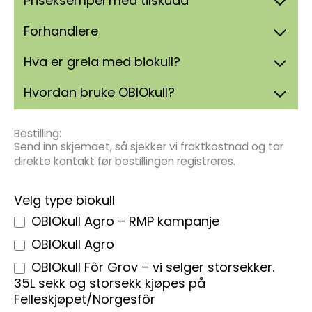
Priseksempel med tilskudd
Forhandlere
Hva er greia med biokull?
Hvordan bruke OBIOkull?
Bestilling:
Send inn skjemaet, så sjekker vi fraktkostnad og tar
direkte kontakt før bestillingen registreres.
Bestilling
Velg type biokull
av
OBIOkull Agro – RMP kampanje
OBIOkull
OBIOkull Agro
OBIOkull Fôr Grov – vi selger storsekker.
35L sekk og storsekk kjøpes på
Felleskjøpet/Norgesfôr