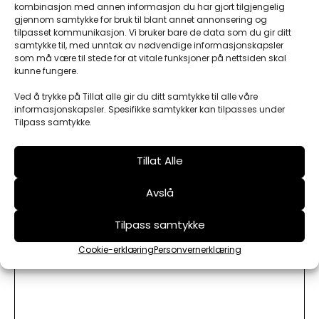
kombinasjon med annen informasjon du har gjort tilgjengelig
Organisasjonsnummer
gjennom samtykke for bruk til blant annet annonsering og
tilpasset kommunikasjon. Vi bruker bare de data som du gir ditt
samtykke til, med unntak av nødvendige informasjonskapsler
som må være til stede for at vitale funksjoner på nettsiden skal
kunne fungere.
Leveringsadresse
Ved å trykke på Tillat alle gir du ditt samtykke til alle våre
informasjonskapsler. Spesifikke samtykker kan tilpasses under
Tilpass samtykke.
Tillat Alle
Frakt
Avslå
Tilpass samtykke
Cookie-erklæring
Personvernerklæring
Beskjed til sjåfør eller Obio