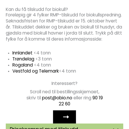
Kan du få tilskudd for biokull?
Foreløpig gir 4 fylker RMP-tilskudd for biokullspredning.
Søknadsfristen for RMP-tilskudd er 15. oktober hvert
år. Tilskuddet dekker og bruken av biokull til husdyr, da
gjødsla med biokull havner i jorda til slutt. Trykk på ditt
fylke for å komme til deres informasjonsside:
Innlandet
<4 tonn
Trøndelag
<3 tonn
Rogaland
<4 tonn
Vestfold og Telemark
<4 tonn
Interessert?
Scroll ned til bestillingsskjemaet,
skriv til
post@obio.no
eller ring
90 19
22 60