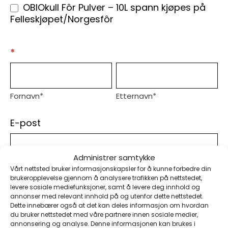
OBIOkull Fôr Pulver – 10L spann kjøpes på
Felleskjøpet/Norgesfôr
*
Fornavn*
Etternavn*
Fornavn*
Etternavn*
E-post
Administrer samtykke
Vårt nettsted bruker informasjonskapsler for å kunne forbedre din
brukeropplevelse gjennom å analysere trafikken på nettstedet,
Telefon
*
levere sosiale mediefunksjoner, samt å levere deg innhold og
annonser med relevant innhold på og utenfor dette nettstedet.
Dette innebærer også at det kan deles informasjon om hvordan
du bruker nettstedet med våre partnere innen sosiale medier,
annonsering og analyse. Denne informasjonen kan brukes i